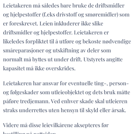
Leietakeren må således bare bruke de driftsmidler
og hjelpestoffer (f.eks drivstoff og smøremidler) som
er foreskrevet. Leien inkluderer ikke slike
driftsmidler og hjelpestoffer. Leietakeren er
likeledes forpliktet til å utføre og bekoste nødvendige
småreparasjoner og utskiftning av deler som
normalt må byttes ut under drift. Utstyrets angitte
kapasitet må ikke overskrides.
Leietakeren har ansvar for eventuelle ting-, person-
og følgeskader som utleieobjektet og dets bruk måtte
påføre tredjemann. Ved enhver skade skal utleieren
straks underrettes uten hensyn til skyld eller årsak.
Videre må disse leievilkårene aksepteres før