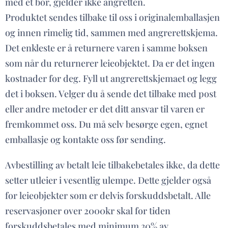
med et bor, gjelder ikke angretten.
Produktet sendes tilbake til oss i originalemballasjen
og innen rimelig tid, sammen med angrerettskjema.
Det enkleste er å returnere varen i samme boksen
som når du returnerer leieobjektet. Da er det ingen
kostnader for deg. Fyll ut angrerettskjemaet og legg
det i boksen. Velger du å sende det tilbake med post
eller andre metoder er det ditt ansvar til varen er
fremkommet oss. Du må selv besørge egen, egnet
emballasje og kontakte oss før sending.
Avbestilling av betalt leie tilbakebetales ikke, da dette
setter utleier i vesentlig ulempe. Dette gjelder også
for leieobjekter som er delvis forskuddsbetalt. Alle
reservasjoner over 2000kr skal for tiden
forskuddsbetales med minimum 30% av