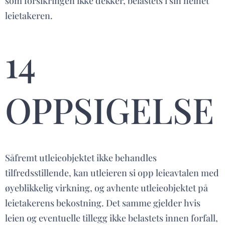
som forsikringen ikke dekker, belastets i sin helhet
leietakeren.
14
OPPSIGELSE
Såfremt utleieobjektet ikke behandles
tilfredsstillende, kan utleieren si opp leieavtalen med
øyeblikkelig virkning, og avhente utleieobjektet på
leietakerens bekostning. Det samme gjelder hvis
leien og eventuelle tillegg ikke belastets innen forfall,