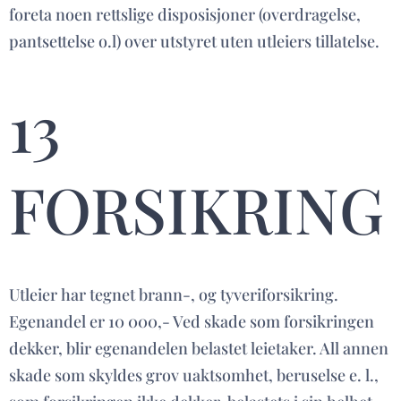
foreta noen rettslige disposisjoner (overdragelse,
pantsettelse o.l) over utstyret uten utleiers tillatelse.
13
FORSIKRING
Utleier har tegnet brann-, og tyveriforsikring.
Egenandel er 10 000,- Ved skade som forsikringen
dekker, blir egenandelen belastet leietaker. All annen
skade som skyldes grov uaktsomhet, beruselse e. l.,