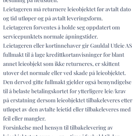
bestilling på nettsiden.
Leietageren må returnere leieobjektet før avtalt dato
og tid utløper og på avtalt leveringsform.
Leietageren forventes å holde seg oppdatert om
servicepunktets normale åpningstider.
Leietageren eller kortinnehaver gir Gauldal Utleie AS
fullmakt til å lage kredittkortanvisninger for blant
annet leieobjekt som ikke returneres, er skittent
utover det normale eller ved skade på leieobjektet.
Den derved gitte fullmakt gjelder også bemyndigelse
til å belaste betalingskortet for ytterligere leie/krav
på erstatning dersom leieobjektet tilbakeleveres etter
utløpet av den avtalte leietid eller tilbakeleveres med
feil eller mangler.
Forsinkelse med hensyn til tilbakelevering av