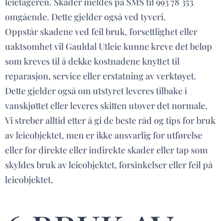
leietageren. Skader meldes på SMS til 993 78 353
omgående. Dette gjelder også ved tyveri.
Oppstår skadene ved feil bruk, forsettlighet eller
uaktsomhet vil Gauldal Utleie kunne kreve det beløp
som kreves til å dekke kostnadene knyttet til
reparasjon, service eller erstatning av verktøyet.
Dette gjelder også om utstyret leveres tilbake i
vanskjøttet eller leveres skitten utover det normale.
Vi streber alltid etter å gi de beste råd og tips for bruk
av leieobjektet, men er ikke ansvarlig for utførelse
eller for direkte eller indirekte skader eller tap som
skyldes bruk av leieobjektet, forsinkelser eller feil på
leieobjektet.