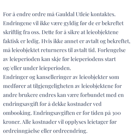
For å endre ordre må Gauldal Utleie kontaktes.
Endringene vil ikke være gyldig før de er bekreftet
skriftlig fra oss. Dette for å sikre at leieobjektene
faktisk er ledig. Hvis ikke annet er avtalt og bekreftet,
må leieobjektet returneres til avtalt tid. Forlengelse
av leieperioden kan skje før leieperiodens start
og/eller under leieperioden.
Endringer og kanselleringer av leieobjekter som
medfører at tilgjengeligheten av leieobjektene for
andre brukere endres kan være forbundet med en
endringsavgift for å dekke kostnader ved
ombooking. Endringsavgiften er for tiden på 300
kroner. Alle kostnader vil opplyses leietager før
ordreinngåelse eller ordreendring.