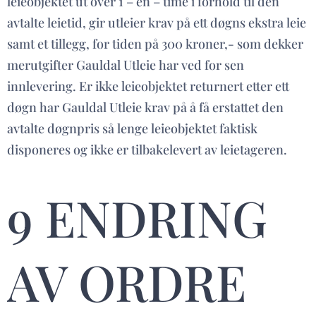
leieobjektet ut over 1 – en – time i forhold til den
avtalte leietid, gir utleier krav på ett døgns ekstra leie
samt et tillegg, for tiden på 300 kroner,- som dekker
merutgifter Gauldal Utleie har ved for sen
innlevering. Er ikke leieobjektet returnert etter ett
døgn har Gauldal Utleie krav på å få erstattet den
avtalte døgnpris så lenge leieobjektet faktisk
disponeres og ikke er tilbakelevert av leietageren.
9 ENDRING
AV ORDRE