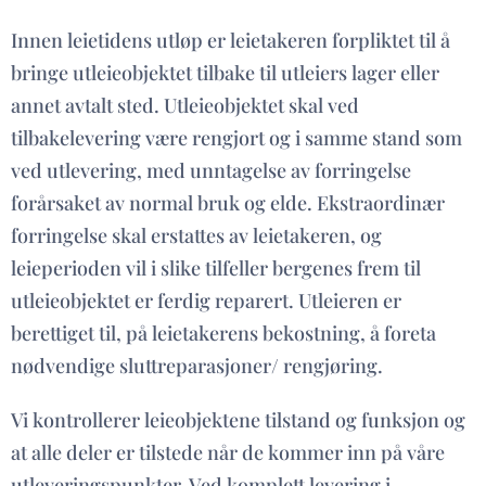
Innen leietidens utløp er leietakeren forpliktet til å
bringe utleieobjektet tilbake til utleiers lager eller
annet avtalt sted. Utleieobjektet skal ved
tilbakelevering være rengjort og i samme stand som
ved utlevering, med unntagelse av forringelse
forårsaket av normal bruk og elde. Ekstraordinær
forringelse skal erstattes av leietakeren, og
leieperioden vil i slike tilfeller bergenes frem til
utleieobjektet er ferdig reparert. Utleieren er
berettiget til, på leietakerens bekostning, å foreta
nødvendige sluttreparasjoner/ rengjøring.
Vi kontrollerer leieobjektene tilstand og funksjon og
at alle deler er tilstede når de kommer inn på våre
utleveringspunkter. Ved komplett levering i