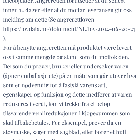
leieobjekter. Angreretten forutsetter at du senest
innen 14 dager etter at du mottar leveransen gir oss
melding om dette (Se angrerettloven
https://lovdata.no/dokument/NL/lov/2014-06-20-27
).
For å benytte angreretten må produktet være levert
oss i samme mengde og stand som du mottok den.
Dersom du prøver, bruker eller undersøker varen
(åpner emballasje etc) på en måte som går utover hva
som er nødvendig for å fastslå varens art,
egenskaper og funksjon og dette medfører at varen
reduseres i verdi, kan vi trekke fra et beløp
tilsvarende verdireduksjonen i kjøpesummen som
skal tilbakebetales. For eksempel, prøver du en
støvmaske, sager med sagblad, eller borer et hull