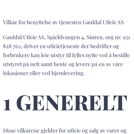
Vilkår for benyttelse av tjenesten Gauldal Utleie AS
Gauldal Utleie AS, Spjeldvangen 4, Støren, org nr. 931
828 762, driver en utleietjeneste der bedrifter og
forbrukere kan leie utstyr til felles nytte ved å bestille
utstyret på nett samt hente og levere på en av våre
lokasjoner eller ved hjemlevering.
1 GENERELT
Disse vilkårene gjelder for utleie og salg av varer og