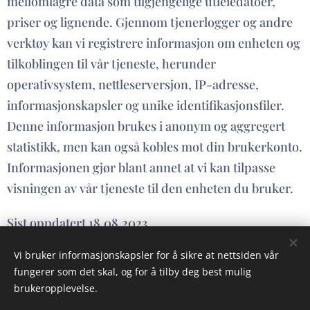
mellomlagre data som tilgjengelige utleiedatoer,
priser og lignende. Gjennom tjenerlogger og andre
verktøy kan vi registrere informasjon om enheten og
tilkoblingen til vår tjeneste, herunder
operativsystem, nettleserversjon, IP-adresse,
informasjonskapsler og unike identifikasjonsfiler.
Denne informasjon brukes i anonym og aggregert
statistikk, men kan også kobles mot din brukerkonto.
Informasjonen gjør blant annet at vi kan tilpasse
visningen av vår tjeneste til den enheten du bruker.
Sist oppdatert 18.08.2023
Vi bruker informasjonskapsler for å sikre at nettsiden vår
fungerer som det skal, og for å tilby deg best mulig
brukeropplevelse.
© 2023 Alle rettigheter på dette nettstedet forbeholdt Gauldal Utleie