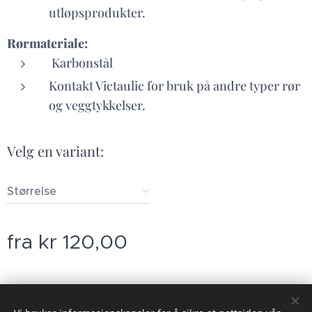
utløpsprodukter.
Rørmateriale:
Karbonstål
Kontakt Victaulic for bruk på andre typer rør
og veggtykkelser.
Velg en variant:
Størrelse
fra
kr
120,00
© 2023 Alle rettigheter på dette nettstedet forbeholdt Gauldal Utleie