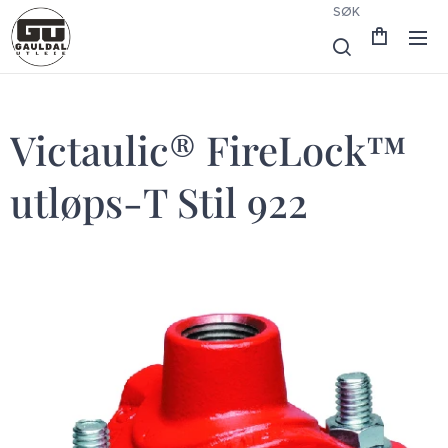
SØK
Victaulic® FireLock™
utløps-T Stil 922