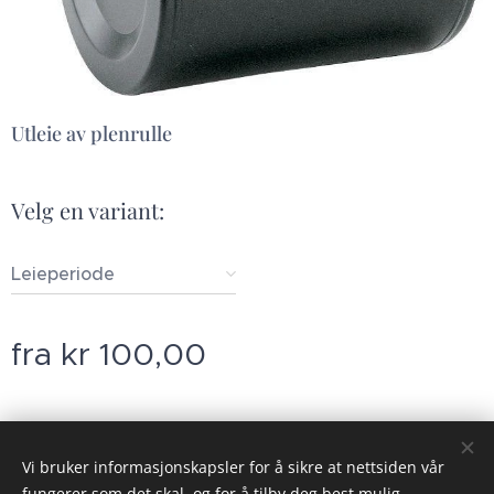
Utleie av plenrulle
Velg en variant:
Leieperiode
fra
kr
100,00
© 2023 Alle rettigheter på dette nettstedet forbeholdt Gauldal Utleie
Vi bruker informasjonskapsler for å sikre at nettsiden vår
AS
fungerer som det skal, og for å tilby deg best mulig