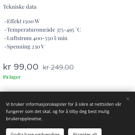
Tekniske data
-Effekt 1500 W
-Temperaturområde 375-495 °C
-Luftstrøm 400-550 l/min
-Spenning 230 V
kr
99,00
kr
249,00
På lager
© 2023 Alle rettigheter på dette nettstedet forbeholdt Gauldal Utleie
Vi bruker informasjonskapsler for å sikre at nettsiden vår
AS
fungerer som det skal, og for å tilby deg best mulig
Vilkår og betingelser
Informasjonskapsler
brukeropplevelse.
Legg til i handlekurven
Godta bare nødvendige
Aksepter alt