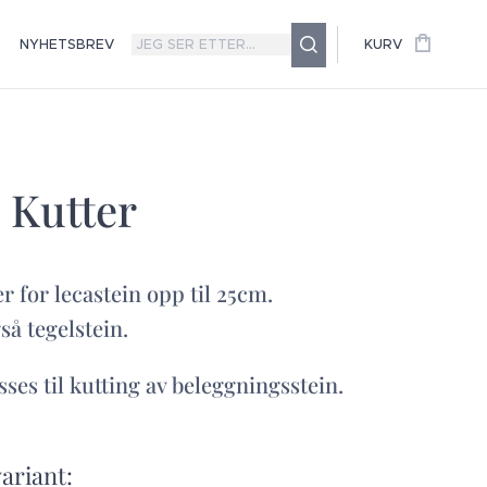
NYHETSBREV
KURV
 Kutter
r for lecastein opp til 25cm.
så tegelstein.
sses til kutting av beleggningsstein.
variant: