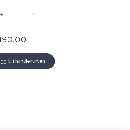
de
190,00
gg til i handlekurven