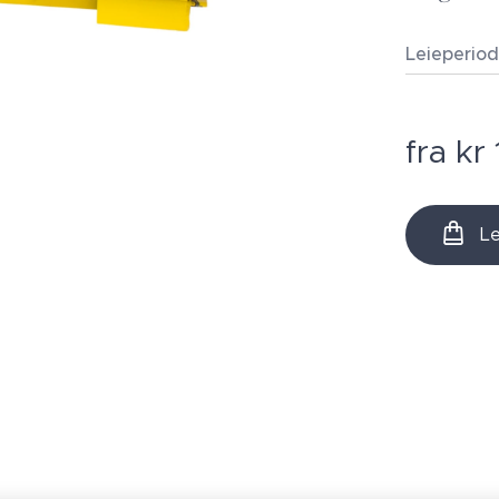
Leieperio
fra
kr
Le