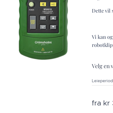
Dette vil
Vi kan og
robotklip
Velg en 
Leieperio
fra
kr