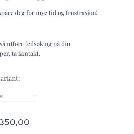
 spare deg for mye tid og frustrasjon!
så utføre feilsøking på din
per, ta kontakt.
variant:
de
350,00