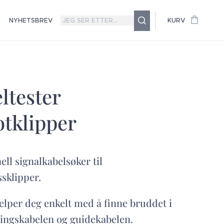
NYHETSBREV
KURV
ltester
tklipper
ell signalkabelsøker til
sklipper.
lper deg enkelt med å finne bruddet i
ingskabelen og guidekabelen.