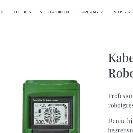
IDE
UTLEIE
NETTBUTIKKEN
OPPDRAG
OM OSS
Kabe
Robo
Profesjon
robotgres
Denne hje
begrensn