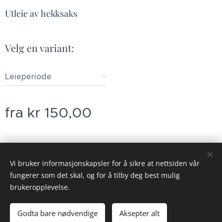
Utleie av hekksaks
Velg en variant:
Leieperiode
fra
kr
150,00
© 2023 Alle rettigheter på dette nettstedet forbeholdt Gauldal Utleie
Vi bruker informasjonskapsler for å sikre at nettsiden vår
AS
fungerer som det skal, og for å tilby deg best mulig
Vilkår og betingelser
Informasjonskapsler
brukeropplevelse.
Legg til i handlekurven
Godta bare nødvendige
Aksepter alt