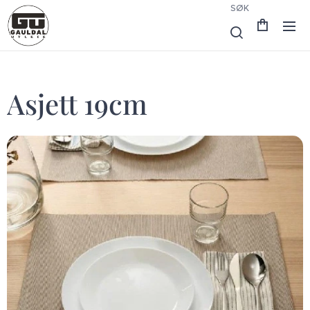
SØK
Asjett 19cm